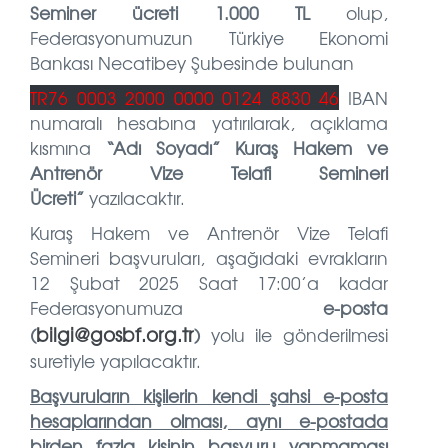
Seminer ücreti 1.000 TL
olup,
Federasyonumuzun Türkiye Ekonomi
Bankası Necatibey Şubesinde bulunan
TR76 0003 2000 0000 0124 8830 46
IBAN
numaralı hesabına yatırılarak, açıklama
kısmına
“Adı Soyadı” Kuraş Hakem ve
Antrenör Vize Telafi Semineri
Ücreti”
yazılacaktır.
Kuraş Hakem ve Antrenör Vize Telafi
Semineri başvuruları, aşağıdaki evrakların
12 Şubat 2025 Saat 17:00’a kadar
Federasyonumuza
e-posta
bilgi@gosbf.org.tr
(
)
yolu ile gönderilmesi
suretiyle yapılacaktır.
Başvuruların kişilerin kendi şahsi e-posta
hesaplarından olması, aynı e-postada
birden fazla kişinin başvuru yapmaması