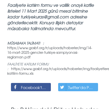
Faaliyete katılım formu ve valilik onaylı kafile
listeleri 11 Mart 2025 günü mesai bitimine
kadar turkiyekuras@gmail.com adresine
gönderilecektir. Konuya ilişkin detaylar
müsabaka talimatında mevcuttur.
MÜSABAKA TALİMATI :
https://www.gosbf.org.tr/uploads/haberler/img/14-
16-mart-2025-gencler-turkiye-sampiyonasi-
reglaman.pdf
FAALİYETE KATILIM FORMU
:
https://www.gosbf.org.tr/uploads/haberler/img/faaliyetler
katilim-formu.xls
Facebook'ta Paylaş
Twitter'da Paylaş