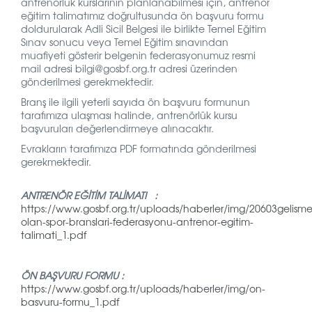
antrenörlük kurslarının planlanabilmesi için, antrenör
eğitim talimatımız
doğrultusunda ön başvuru formu
doldurularak Adli Sicil Belgesi ile birlikte Temel Eğitim
Sınav sonucu veya Temel Eğitim sınavından
muafiyeti gösterir belgenin federasyonumuz resmi
mail adresi bilgi@gosbf.org.tr adresi üzerinden
gönderilmesi gerekmektedir.
Branş ile ilgili yeterli sayıda ön başvuru formunun
tarafımıza ulaşması halinde, antrenörlük kursu
başvuruları değerlendirmeye alınacaktır.
Evrakların tarafımıza PDF formatında gönderilmesi
gerekmektedir.
ANTRENÖR EĞİTİM TALİMATI :
https://www.gosbf.org.tr/uploads/haberler/img/20603gelisme
olan-spor-branslari-federasyonu-antrenor-egitim-
talimati_1.pdf
ÖN BAŞVURU FORMU :
https://www.gosbf.org.tr/uploads/haberler/img/on-
basvuru-formu_1.pdf