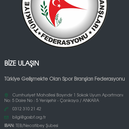
BİZE ULAŞIN
Türkiye Gelişmekte Olan Spor Branşları Federasyonu
Cumhuriyet Mahallesi Bayındır 1 Sokak Uyum Apartmanı
No: 5 Daire No : 5 Yenişehir - Çankaya / ANKARA
0312 310 21 42
bilgi@gosbf.org.tr
IBAN:
TEB/Necatibey Şubesi