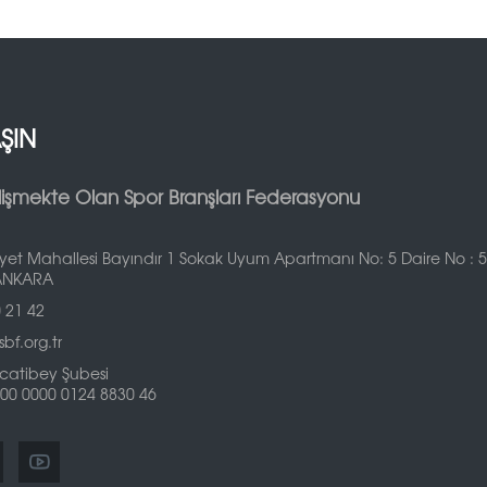
AŞIN
lişmekte Olan Spor Branşları Federasyonu
et Mahallesi Bayındır 1 Sokak Uyum Apartmanı No: 5 Daire No : 5 
ANKARA
 21 42
bf.org.tr
catibey Şubesi
00 0000 0124 8830 46