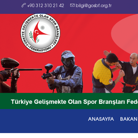
+90 312 310 21 42
bilgi@gosbf.org.tr
ANASAYFA
BAKAN