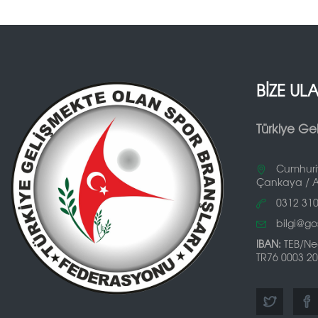
BİZE UL
Türkiye Ge
Cumhuriy
Çankaya / 
0312 310
bilgi@gos
IBAN:
TEB/Ne
TR76 0003 20