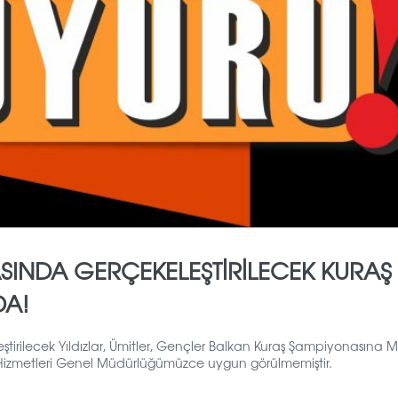
RASINDA GERÇEKELEŞTİRİLECEK KURAŞ
DA!
ştirilecek Yıldızlar, Ümitler, Gençler Balkan Kuraş Şampiyonasına Mi
or Hizmetleri Genel Müdürlüğümüzce uygun görülmemiştir.