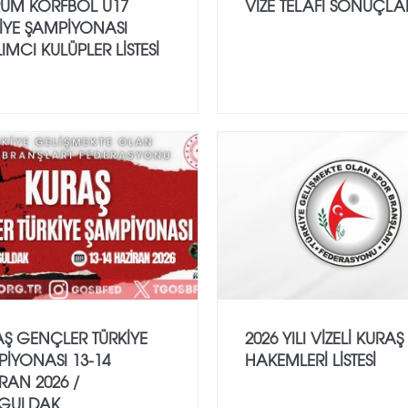
UM KORFBOL U17
VİZE TELAFİ SONUÇLA
İYE ŞAMPİYONASI
LIMCI KULÜPLER LİSTESİ
Ş GENÇLER TÜRKİYE
2026 YILI VİZELİ KURAŞ
İYONASI 13-14
HAKEMLERİ LİSTESİ
RAN 2026 /
GULDAK