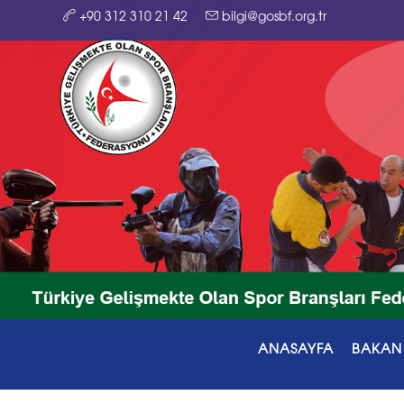
+90 312 310 21 42
bilgi@gosbf.org.tr
ANASAYFA
BAKAN