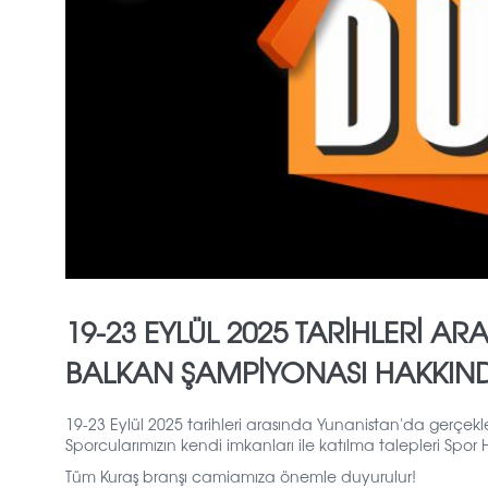
19-23 EYLÜL 2025 TARİHLERİ A
BALKAN ŞAMPİYONASI HAKKIN
19-23 Eylül 2025 tarihleri arasında Yunanistan'da gerçekle
Sporcularımızın kendi imkanları ile katılma talepleri Sp
Tüm Kuraş branşı camiamıza önemle duyurulur!