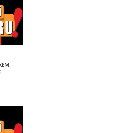
KEM
Ç