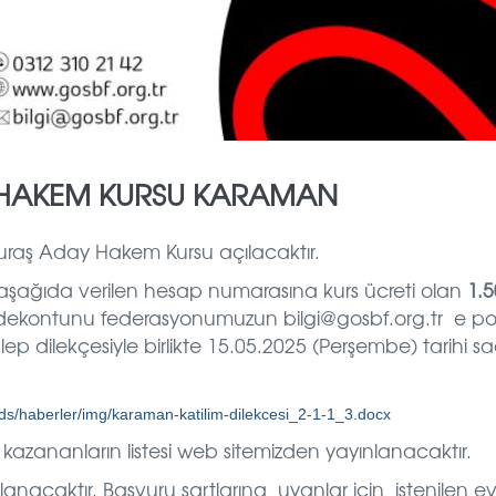
Y HAKEM KURSU KARAMAN
Kuraş Aday Hakem Kursu açılacaktır.
aşağıda verilen hesap numarasına kurs ücreti olan
1.5
dekontunu federasyonumuzun bilgi@gosbf.org.tr e po
talep dilekçesiyle birlikte 15.05.2025 (Perşembe) tarihi s
ads/haberler/img/karaman-katilim-dilekcesi_2-1-1_3.docx
 kazananların listesi web sitemizden yayınlanacaktır.
acaktır. Başvuru şartlarına uyanlar için istenilen ev