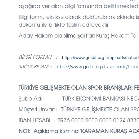
aşağıda yer alan bilgi formunda belirtilmektedi
Bilgi formu eksiksiz olarak doldurularak ekinde
dekontu ile birlikte teslim edilecektir.
Aday Hakem olabilme şartları Kuraş Hakem Tal
BİLGİ FORMU :
https://www.gosbf.org.tr/uploads/haber
SAĞLIK BEYANI :
https://www.gosbf.org.tr/uploads/habe
TÜRKİYE GELİŞMEKTE OLAN SPOR BRANŞLARI
Şube Adı: TÜRK EKONOMİ BANKASI NECAT
Müşteri Unvanı: TÜRKİYE GELİŞMEKTE OLAN 
IBAN HESABI :TR76 0003 2000 0000 0124 8830
NOT: Açıklama kısmına 'KARAMAN KURAŞ ADAY 