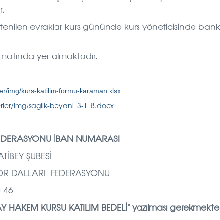
r.
 istenilen evraklar kurs gününde kurs yöneticisinde ban
imatında yer almaktadır.
ler/img/kurs-katilim-formu-karaman.xlsx
rler/img/saglik-beyani_3-1_8.docx
 FEDERASYONU İBAN NUMARASI
İBEY ŞUBESİ
SPOR DALLARI FEDERASYONU
 46
HAKEM KURSU KATILIM BEDELİ" yazılması gerekmekted