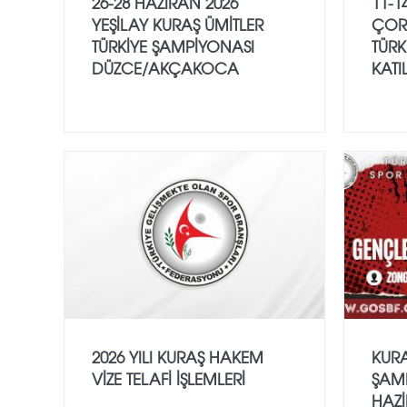
26-28 HAZİRAN 2026
11-1
YEŞİLAY KURAŞ ÜMİTLER
ÇOR
TÜRKİYE ŞAMPİYONASI
TÜRK
DÜZCE/AKÇAKOCA
KATI
2026 YILI KURAŞ HAKEM
KURA
VİZE TELAFİ İŞLEMLERİ
ŞAMP
HAZİ