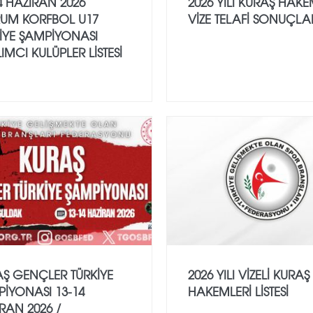
4 HAZİRAN 2026
2026 YILI KURAŞ HAK
UM KORFBOL U17
VİZE TELAFİ SONUÇLA
İYE ŞAMPİYONASI
LIMCI KULÜPLER LİSTESİ
Ş GENÇLER TÜRKİYE
2026 YILI VİZELİ KURAŞ
İYONASI 13-14
HAKEMLERİ LİSTESİ
RAN 2026 /