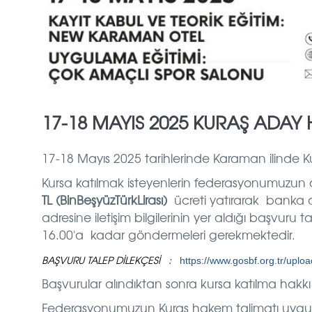
17-18 MAYIS 2025 KURAŞ ADA
17-18 Mayıs 2025 tarihlerinde Karaman ilinde 
Kursa katılmak isteyenlerin federasyonumuzun 
TL (BinBeşyüzTürkLirası)
ücreti yatırarak banka 
adresine iletişim bilgilerinin yer aldığı başvuru 
16.00'a kadar göndermeleri gerekmektedir.
BAŞVURU TALEP DİLEKÇESİ :
https://www.gosbf.org.tr/uplo
Başvurular alındıktan sonra kursa katılma hakkı
Federasyonumuzun Kuraş hakem talimatı uygulan