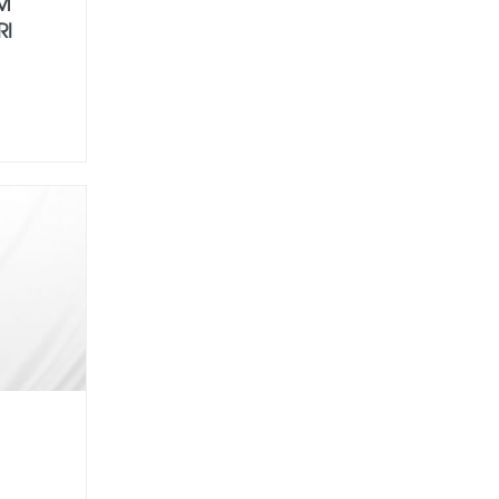
EM
RI