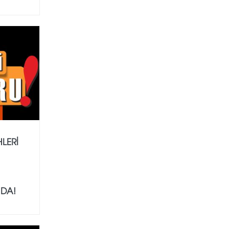
HLERİ
NDA!