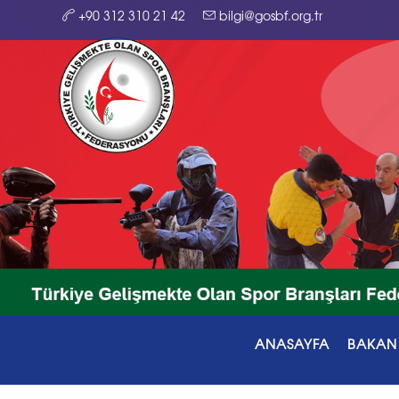
+90 312 310 21 42
bilgi@gosbf.org.tr
ANASAYFA
BAKAN