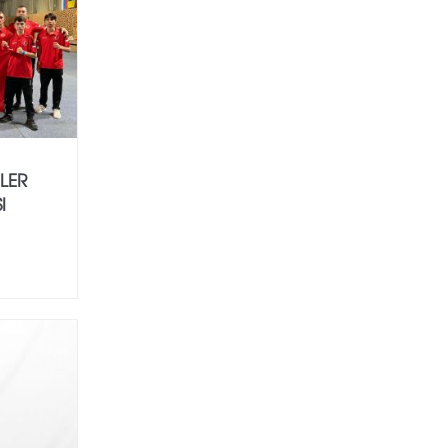
LER
I