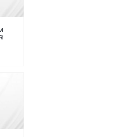
EM
RI