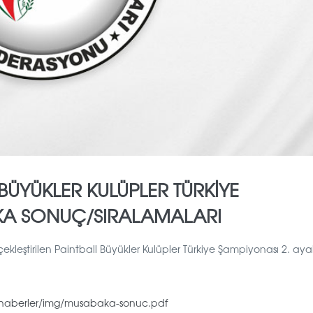
 BÜYÜKLER KULÜPLER TÜRKİYE
KA SONUÇ/SIRALAMALARI
kleştirilen Paintball Büyükler Kulüpler Türkiye Şampiyonası 2. aya
s/haberler/img/musabaka-sonuc.pdf