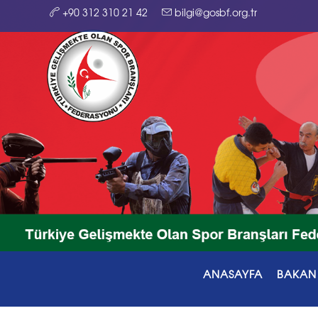
+90 312 310 21 42
bilgi@gosbf.org.tr
ANASAYFA
BAKAN