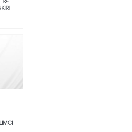
 13-
KIRI
ILIMCI