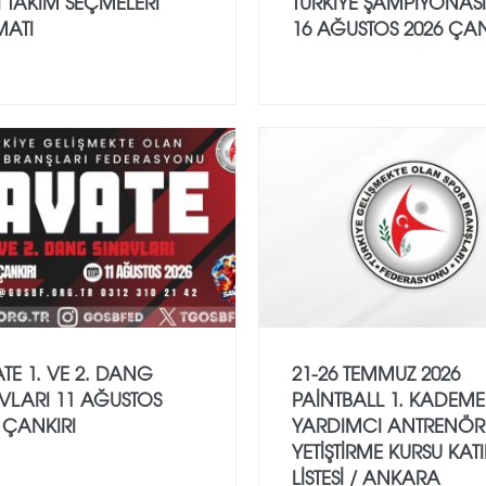
İ TAKIM SEÇMELERİ
TÜRKİYE ŞAMPİYONASI
MATI
16 AĞUSTOS 2026 ÇAN
TE 1. VE 2. DANG
21-26 TEMMUZ 2026
VLARI 11 AĞUSTOS
PAİNTBALL 1. KADEME
 ÇANKIRI
YARDIMCI ANTRENÖR
YETİŞTİRME KURSU KAT
LİSTESİ / ANKARA