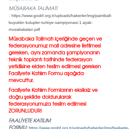
MÜSABAKA TALİMATI
:
https://www.gosbf.org.tr/uploads/haberler/img/paintball-
buyukler-kulupler-turkiye-sampiyonasi-1.ayak-
musabakalari.pdf
Müsabaka Talimatı içeriğinde geçen ve
federasyonumuz mail adresine iletilmesi
gereken, aynı zamanda şampiyonanın
teknik toplantı tarihinde federasyon
yetkilisine elden teslim edilmesi gereken
Faaliyete Katılım Formu aşağıda
mevcuttur.
Faaliyete Katılım Formlarının eksiksiz ve
doğru şekilde doldurularak
federasyonumuza teslim edilmesi
ZORUNLUDUR!
FAALİYETE KATILIM
FORMU:
https://www.gosbf.org.tr/uploads/haberler/img/faaliyete