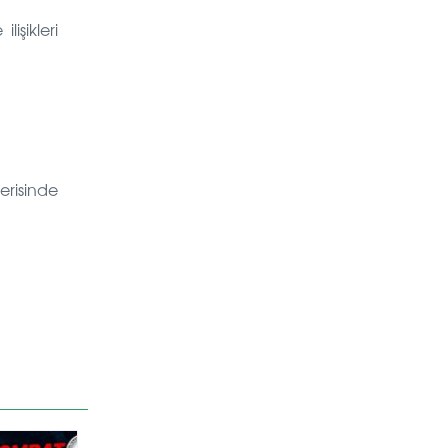
işikleri
erisinde