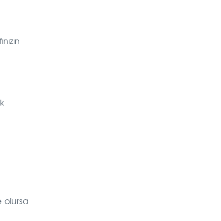
ınızın
ak
 olursa