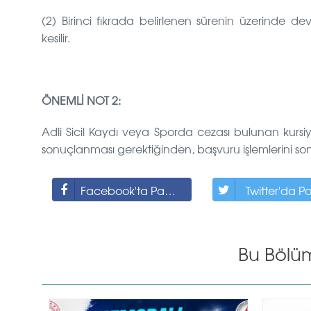
(2) Birinci fıkrada belirlenen sürenin üzerinde de
kesilir.
ÖNEMLİ NOT 2:
Adli Sicil Kaydı veya Sporda cezası bulunan kursiye
sonuçlanması gerektiğinden, başvuru işlemlerini s
Facebook'ta Paylaş
Twitter'da P
Bu Bölü