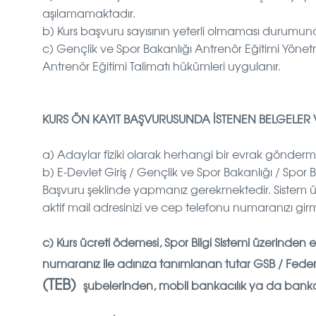
aşılamamaktadır.
b) Kurs başvuru sayısının yeterli olmaması durumunda il
c)
Gençlik ve Spor Bakanlığı Antrenör Eğitimi Yönet
Antrenör Eğitimi Talimatı hükümleri uygulanır.
KURS ÖN KAYIT BAŞVURUSUNDA İSTENEN BELGELER 
a) Adaylar fiziki olarak herhangi bir evrak gönderm
b) E-Devlet Giriş / Gençlik ve Spor Bakanlığı / Spor 
Başvuru şeklinde yapmanız gerekmektedir. Sistem ü
aktif mail adresinizi ve cep telefonu numaranızı gir
c)
Kurs ücreti ödemesi, Spor Bilgi Sistemi üzerinden 
numaranız ile adınıza tanımlanan tutar GSB / Fe
(TEB)
şubelerinden, mobil bankacılık ya da bank