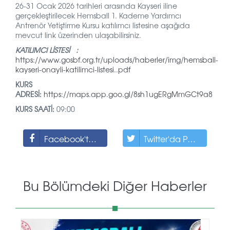
26-31 Ocak 2026 tarihleri arasında Kayseri iline
gerçekleştirilecek Hemsball 1. Kademe Yardımcı
Antrenör Yetiştirme Kursu katılımcı listesine aşağıda
mevcut link üzerinden ulaşabilirsiniz.
KATILIMCI LİSTESİ :
https://www.gosbf.org.tr/uploads/haberler/img/hemsball-
kayseri-onayli-katilimci-listesi..pdf
KURS
ADRESİ:
https://maps.app.goo.gl/8sh1ugERgMmGCt9a8
KURS SAATİ:
09:00
Facebook'ta Paylaş
Twitter'da Paylaş
Bu Bölümdeki Diğer Haberler