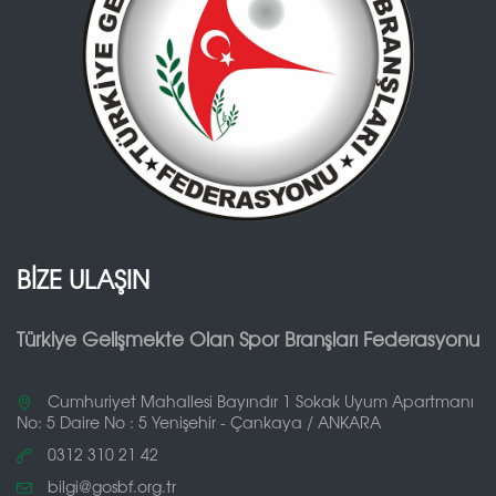
BİZE ULAŞIN
Türkiye Gelişmekte Olan Spor Branşları Federasyonu
Cumhuriyet Mahallesi Bayındır 1 Sokak Uyum Apartmanı
No: 5 Daire No : 5 Yenişehir - Çankaya / ANKARA
0312 310 21 42
bilgi@gosbf.org.tr