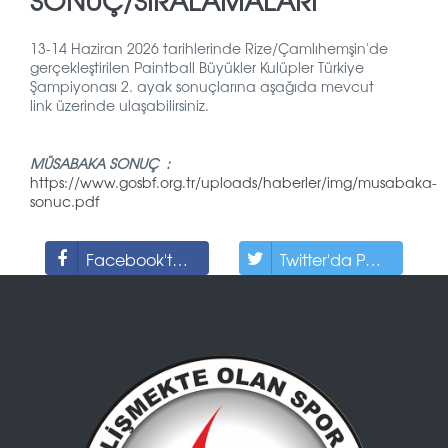
SONUÇ/SIRALAMALARI
13-14 Haziran 2026 tarihlerinde Rize/Çamlıhemşin'de
gerçekleştirilen Paintball Büyükler Kulüpler Türkiye
Şampiyonası 2. ayak sonuçlarına aşağıda mevcut
link üzerinde ulaşabilirsiniz.
MÜSABAKA SONUÇ :
https://www.gosbf.org.tr/uploads/haberler/img/musabaka-
sonuc.pdf
Facebook'ta Paylaş
Twitter'da Paylaş