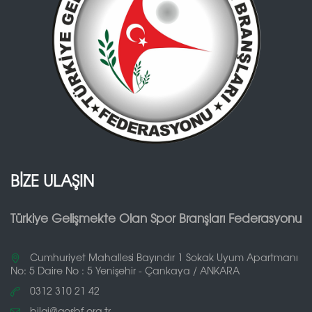
BİZE ULAŞIN
Türkiye Gelişmekte Olan Spor Branşları Federasyonu
Cumhuriyet Mahallesi Bayındır 1 Sokak Uyum Apartmanı
No: 5 Daire No : 5 Yenişehir - Çankaya / ANKARA
0312 310 21 42
bilgi@gosbf.org.tr