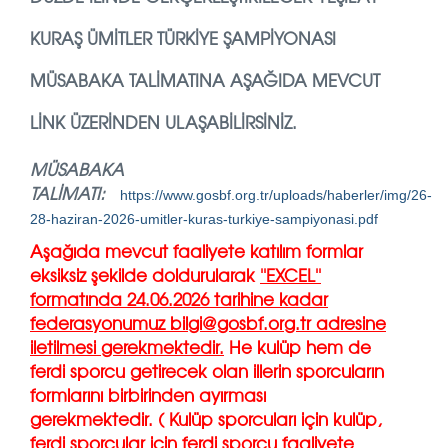
KURAŞ ÜMITLER TÜRKIYE ŞAMPIYONASI
MÜSABAKA TALIMATINA AŞAĞIDA MEVCUT
LINK ÜZERINDEN ULAŞABILIRSINIZ.
MÜSABAKA
TALİMATI:
https://www.gosbf.org.tr/uploads/haberler/img/26-
28-haziran-2026-umitler-kuras-turkiye-sampiyonasi.pdf
Aşağıda mevcut faaliyete katılım formlar
eksiksiz şekilde doldurularak
''EXCEL''
formatında 24.06.2026 tarihine kadar
federasyonumuz bilgi@gosbf.org.tr adresine
iletilmesi gerekmektedir.
He kulüp hem de
ferdi sporcu getirecek olan illerin sporcuların
formlarını birbirinden ayırması
gerekmektedir. ( Kulüp sporcuları için kulüp,
ferdi sporcular için ferdi sporcu faaliyete