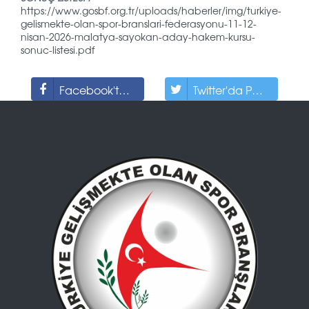
https://www.gosbf.org.tr/uploads/haberler/img/turkiye-
gelismekte-olan-spor-branslari-federasyonu-11-12-
nisan-2026-malatya-sayokan-aday-hakem-kursu-
sonuc-listesi.pdf
Facebook'ta Paylaş
Twitter'da Paylaş