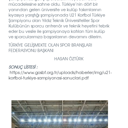
mücadelesine sahne oldu. Türkiye’nin dört bir
yanından gelen üniversite ve kulüp takımlarının
kıyasıya yarıştığı şampiyonada U21 Korfbol Türkiye
Şampiyonu olan Yıldız Teknik Üniversiteliler Spor
Kulübünün sporcu antrenör ve teknik heyetini tebrik
eder bu vesile ile şampiyonaya katılan tüm kulüp
ve sporcularımıza başarılarının devamını dilerim.
TÜRKİYE GELİŞMEKTE OLAN SPOR BRANŞLARI
FEDERASYONU BAŞKANI
HASAN ÖZTÜRK
SONUÇ LİSTESİ :
https://www.gosbf.org.tr/uploads/haberler/img/u21-
korfbol-turkiye-sampiyonasi-sonuclari.pdf