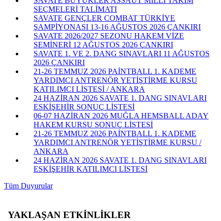
SAVATE BÜYÜKLER ASSAUT MİLLİ TAKIM
SEÇMELERİ TALİMATI
SAVATE GENÇLER COMBAT TÜRKİYE
ŞAMPİYONASI 13-16 AĞUSTOS 2026 ÇANKIRI
SAVATE 2026/2027 SEZONU HAKEM VİZE
SEMİNERİ 12 AĞUSTOS 2026 ÇANKIRI
SAVATE 1. VE 2. DANG SINAVLARI 11 AĞUSTOS
2026 ÇANKIRI
21-26 TEMMUZ 2026 PAİNTBALL 1. KADEME
YARDIMCI ANTRENÖR YETİŞTİRME KURSU
KATILIMCI LİSTESİ / ANKARA
24 HAZİRAN 2026 SAVATE 1. DANG SINAVLARI
ESKİŞEHİR SONUÇ LİSTESİ
06-07 HAZİRAN 2026 MUĞLA HEMSBALL ADAY
HAKEM KURSU SONUÇ LİSTESİ
21-26 TEMMUZ 2026 PAİNTBALL 1. KADEME
YARDIMCI ANTRENÖR YETİŞTİRME KURSU /
ANKARA
24 HAZİRAN 2026 SAVATE 1. DANG SINAVLARI
ESKİŞEHİR KATILIMCI LİSTESİ
Tüm Duyurular
YAKLAŞAN ETKİNLİKLER