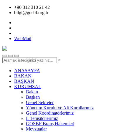
+90 312 310 21 42
bilgi@gosbf.org.tr
WebMail
×
ANASAYFA
BAKAN
BAŞKAN
KURUMSAL
Bakan
Başkan
Genel Sekreter
Yönetim Kurulu ve Alt Kurullarımız
Genel Koordinatörlerimiz
İl Temsilcilerimiz
GOSBF Branş Hakemleri
Mevzuatlar