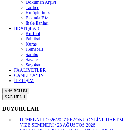
Döküman Arşivi
Tarihçe
Kulüplerimiz
Basında Biz
İhale İlanları
BRANŞLAR
Korfbol
Paintball
Kuraş
Hemsball
Sambo
Savate
Sayokan
FAALİYETLER
CANLI YAYIN
İLETİŞİM
ANA BÖLÜM
SAĞ MENÜ
DUYURULAR
HEMSBALL 2026/2027 SEZONU ONLİNE HAKEM
VİZE SEMİNERİ / 23 AĞUSTOS 2026