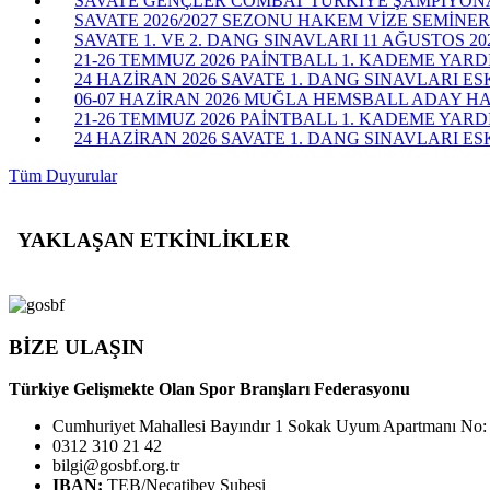
SAVATE GENÇLER COMBAT TÜRKİYE ŞAMPİYONASI
SAVATE 2026/2027 SEZONU HAKEM VİZE SEMİNERİ
SAVATE 1. VE 2. DANG SINAVLARI 11 AĞUSTOS 20
21-26 TEMMUZ 2026 PAİNTBALL 1. KADEME YARD
24 HAZİRAN 2026 SAVATE 1. DANG SINAVLARI ES
06-07 HAZİRAN 2026 MUĞLA HEMSBALL ADAY H
21-26 TEMMUZ 2026 PAİNTBALL 1. KADEME YAR
24 HAZİRAN 2026 SAVATE 1. DANG SINAVLARI ESK
Tüm Duyurular
YAKLAŞAN ETKİNLİKLER
BİZE ULAŞIN
Türkiye Gelişmekte Olan Spor Branşları Federasyonu
Cumhuriyet Mahallesi Bayındır 1 Sokak Uyum Apartmanı No:
0312 310 21 42
bilgi@gosbf.org.tr
IBAN:
TEB/Necatibey Şubesi