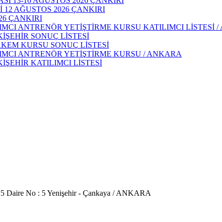
 13-16 AĞUSTOS 2026 ÇANKIRI
 12 AĞUSTOS 2026 ÇANKIRI
26 ÇANKIRI
IMCI ANTRENÖR YETİŞTİRME KURSU KATILIMCI LİSTESİ 
KİŞEHİR SONUÇ LİSTESİ
AKEM KURSU SONUÇ LİSTESİ
DIMCI ANTRENÖR YETİŞTİRME KURSU / ANKARA
İŞEHİR KATILIMCI LİSTESİ
 5 Daire No : 5 Yenişehir - Çankaya / ANKARA