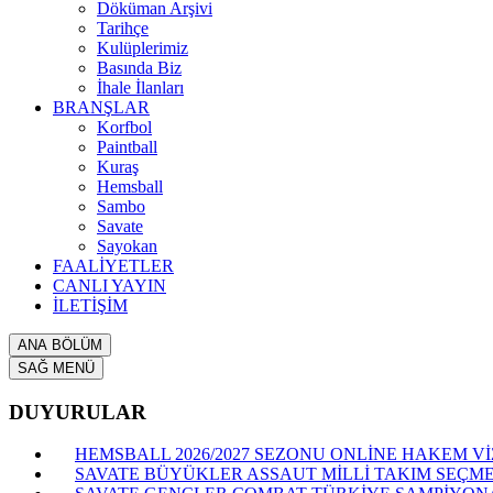
Döküman Arşivi
Tarihçe
Kulüplerimiz
Basında Biz
İhale İlanları
BRANŞLAR
Korfbol
Paintball
Kuraş
Hemsball
Sambo
Savate
Sayokan
FAALİYETLER
CANLI YAYIN
İLETİŞİM
ANA BÖLÜM
SAĞ MENÜ
DUYURULAR
HEMSBALL 2026/2027 SEZONU ONLİNE HAKEM VİZ
SAVATE BÜYÜKLER ASSAUT MİLLİ TAKIM SEÇME