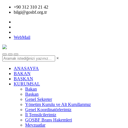
+90 312 310 21 42
bilgi@gosbf.org.tr
WebMail
×
ANASAYFA
BAKAN
BAŞKAN
KURUMSAL
Bakan
Başkan
Genel Sekreter
Yönetim Kurulu ve Alt Kurullarımız
Genel Koordinatörlerimiz
İl Temsilcilerimiz
GOSBF Branş Hakemleri
Mevzuatlar