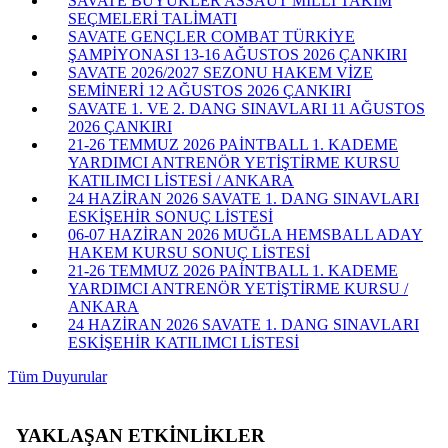
SAVATE BÜYÜKLER ASSAUT MİLLİ TAKIM
SEÇMELERİ TALİMATI
SAVATE GENÇLER COMBAT TÜRKİYE
ŞAMPİYONASI 13-16 AĞUSTOS 2026 ÇANKIRI
SAVATE 2026/2027 SEZONU HAKEM VİZE
SEMİNERİ 12 AĞUSTOS 2026 ÇANKIRI
SAVATE 1. VE 2. DANG SINAVLARI 11 AĞUSTOS
2026 ÇANKIRI
21-26 TEMMUZ 2026 PAİNTBALL 1. KADEME
YARDIMCI ANTRENÖR YETİŞTİRME KURSU
KATILIMCI LİSTESİ / ANKARA
24 HAZİRAN 2026 SAVATE 1. DANG SINAVLARI
ESKİŞEHİR SONUÇ LİSTESİ
06-07 HAZİRAN 2026 MUĞLA HEMSBALL ADAY
HAKEM KURSU SONUÇ LİSTESİ
21-26 TEMMUZ 2026 PAİNTBALL 1. KADEME
YARDIMCI ANTRENÖR YETİŞTİRME KURSU /
ANKARA
24 HAZİRAN 2026 SAVATE 1. DANG SINAVLARI
ESKİŞEHİR KATILIMCI LİSTESİ
Tüm Duyurular
YAKLAŞAN ETKİNLİKLER