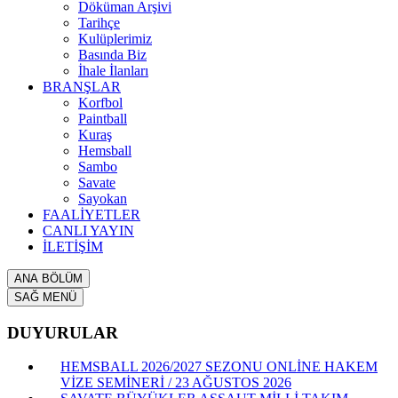
Döküman Arşivi
Tarihçe
Kulüplerimiz
Basında Biz
İhale İlanları
BRANŞLAR
Korfbol
Paintball
Kuraş
Hemsball
Sambo
Savate
Sayokan
FAALİYETLER
CANLI YAYIN
İLETİŞİM
ANA BÖLÜM
SAĞ MENÜ
DUYURULAR
HEMSBALL 2026/2027 SEZONU ONLİNE HAKEM
VİZE SEMİNERİ / 23 AĞUSTOS 2026