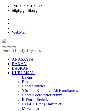
+90 312 310 21 42
bilgi@gosbf.org.tr
WebMail
×
ANASAYFA
BAKAN
BAŞKAN
KURUMSAL
Bakan
Başkan
Genel Sekreter
Yönetim Kurulu ve Alt Kurullarımız
Genel Koordinatörlerimiz
İl Temsilcilerimiz
GOSBF Branş Hakemleri
Mevzuatlar