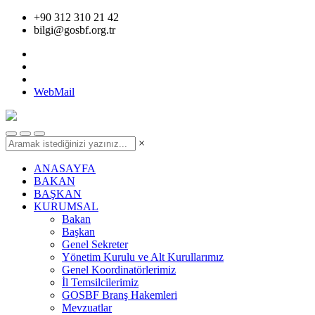
+90 312 310 21 42
bilgi@gosbf.org.tr
WebMail
×
ANASAYFA
BAKAN
BAŞKAN
KURUMSAL
Bakan
Başkan
Genel Sekreter
Yönetim Kurulu ve Alt Kurullarımız
Genel Koordinatörlerimiz
İl Temsilcilerimiz
GOSBF Branş Hakemleri
Mevzuatlar