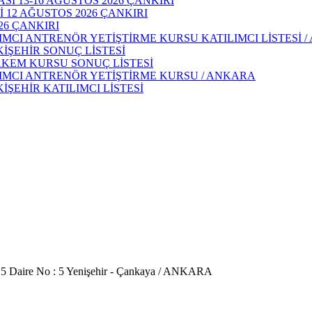
 13-16 AĞUSTOS 2026 ÇANKIRI
 12 AĞUSTOS 2026 ÇANKIRI
26 ÇANKIRI
IMCI ANTRENÖR YETİŞTİRME KURSU KATILIMCI LİSTESİ 
KİŞEHİR SONUÇ LİSTESİ
AKEM KURSU SONUÇ LİSTESİ
DIMCI ANTRENÖR YETİŞTİRME KURSU / ANKARA
İŞEHİR KATILIMCI LİSTESİ
 5 Daire No : 5 Yenişehir - Çankaya / ANKARA