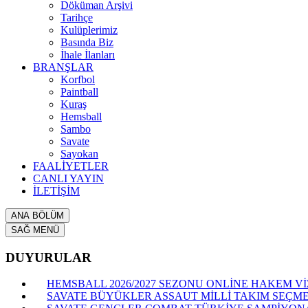
Döküman Arşivi
Tarihçe
Kulüplerimiz
Basında Biz
İhale İlanları
BRANŞLAR
Korfbol
Paintball
Kuraş
Hemsball
Sambo
Savate
Sayokan
FAALİYETLER
CANLI YAYIN
İLETİŞİM
ANA BÖLÜM
SAĞ MENÜ
DUYURULAR
HEMSBALL 2026/2027 SEZONU ONLİNE HAKEM VİZ
SAVATE BÜYÜKLER ASSAUT MİLLİ TAKIM SEÇME