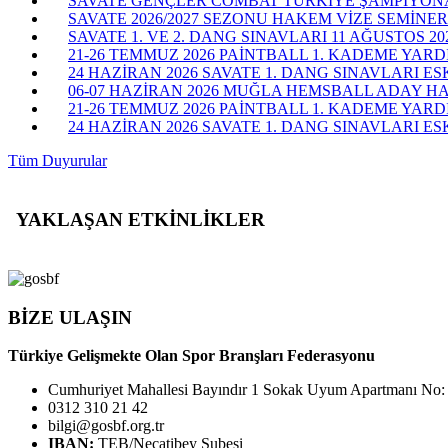
SAVATE GENÇLER COMBAT TÜRKİYE ŞAMPİYONASI
SAVATE 2026/2027 SEZONU HAKEM VİZE SEMİNERİ
SAVATE 1. VE 2. DANG SINAVLARI 11 AĞUSTOS 20
21-26 TEMMUZ 2026 PAİNTBALL 1. KADEME YARD
24 HAZİRAN 2026 SAVATE 1. DANG SINAVLARI ES
06-07 HAZİRAN 2026 MUĞLA HEMSBALL ADAY H
21-26 TEMMUZ 2026 PAİNTBALL 1. KADEME YAR
24 HAZİRAN 2026 SAVATE 1. DANG SINAVLARI ESK
Tüm Duyurular
YAKLAŞAN ETKİNLİKLER
BİZE ULAŞIN
Türkiye Gelişmekte Olan Spor Branşları Federasyonu
Cumhuriyet Mahallesi Bayındır 1 Sokak Uyum Apartmanı No:
0312 310 21 42
bilgi@gosbf.org.tr
IBAN:
TEB/Necatibey Şubesi