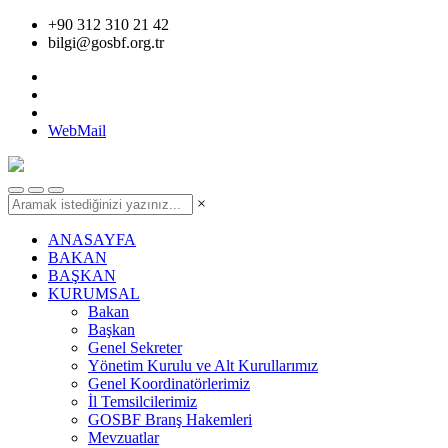
+90 312 310 21 42
bilgi@gosbf.org.tr
WebMail
×
ANASAYFA
BAKAN
BAŞKAN
KURUMSAL
Bakan
Başkan
Genel Sekreter
Yönetim Kurulu ve Alt Kurullarımız
Genel Koordinatörlerimiz
İl Temsilcilerimiz
GOSBF Branş Hakemleri
Mevzuatlar