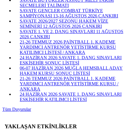
SAVATE BÜYÜKLER ASSAUT MİLLİ TAKIM
SEÇMELERİ TALİMATI
SAVATE GENÇLER COMBAT TÜRKİYE
ŞAMPİYONASI 13-16 AĞUSTOS 2026 ÇANKIRI
SAVATE 2026/2027 SEZONU HAKEM VİZE
SEMİNERİ 12 AĞUSTOS 2026 ÇANKIRI
SAVATE 1. VE 2. DANG SINAVLARI 11 AĞUSTOS
2026 ÇANKIRI
21-26 TEMMUZ 2026 PAİNTBALL 1. KADEME
YARDIMCI ANTRENÖR YETİŞTİRME KURSU
KATILIMCI LİSTESİ / ANKARA
24 HAZİRAN 2026 SAVATE 1. DANG SINAVLARI
ESKİŞEHİR SONUÇ LİSTESİ
06-07 HAZİRAN 2026 MUĞLA HEMSBALL ADAY
HAKEM KURSU SONUÇ LİSTESİ
21-26 TEMMUZ 2026 PAİNTBALL 1. KADEME
YARDIMCI ANTRENÖR YETİŞTİRME KURSU /
ANKARA
24 HAZİRAN 2026 SAVATE 1. DANG SINAVLARI
ESKİŞEHİR KATILIMCI LİSTESİ
Tüm Duyurular
YAKLAŞAN ETKİNLİKLER