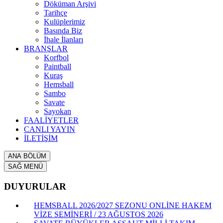
Döküman Arşivi
Tarihçe
Kulüplerimiz
Basında Biz
İhale İlanları
BRANŞLAR
Korfbol
Paintball
Kuraş
Hemsball
Sambo
Savate
Sayokan
FAALİYETLER
CANLI YAYIN
İLETİŞİM
ANA BÖLÜM
SAĞ MENÜ
DUYURULAR
HEMSBALL 2026/2027 SEZONU ONLİNE HAKEM
VİZE SEMİNERİ / 23 AĞUSTOS 2026