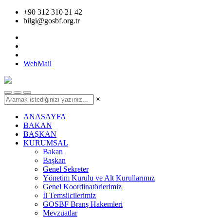
+90 312 310 21 42
bilgi@gosbf.org.tr
WebMail
×
ANASAYFA
BAKAN
BAŞKAN
KURUMSAL
Bakan
Başkan
Genel Sekreter
Yönetim Kurulu ve Alt Kurullarımız
Genel Koordinatörlerimiz
İl Temsilcilerimiz
GOSBF Branş Hakemleri
Mevzuatlar