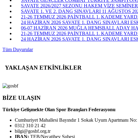
SAVATE GENÇLER COMBAT TÜRKİYE ŞAMPİYONASI
SAVATE 2026/2027 SEZONU HAKEM VİZE SEMİNERİ
SAVATE 1. VE 2. DANG SINAVLARI 11 AĞUSTOS 20
21-26 TEMMUZ 2026 PAİNTBALL 1. KADEME YARD
24 HAZİRAN 2026 SAVATE 1. DANG SINAVLARI ES
06-07 HAZİRAN 2026 MUĞLA HEMSBALL ADAY H
21-26 TEMMUZ 2026 PAİNTBALL 1. KADEME YAR
24 HAZİRAN 2026 SAVATE 1. DANG SINAVLARI ESK
Tüm Duyurular
YAKLAŞAN ETKİNLİKLER
BİZE ULAŞIN
Türkiye Gelişmekte Olan Spor Branşları Federasyonu
Cumhuriyet Mahallesi Bayındır 1 Sokak Uyum Apartmanı No:
0312 310 21 42
bilgi@gosbf.org.tr
IBAN:
TEB/Necatibey Şubesi