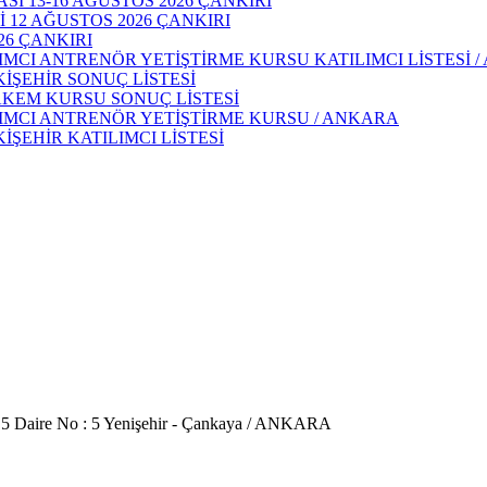
 13-16 AĞUSTOS 2026 ÇANKIRI
 12 AĞUSTOS 2026 ÇANKIRI
26 ÇANKIRI
IMCI ANTRENÖR YETİŞTİRME KURSU KATILIMCI LİSTESİ 
KİŞEHİR SONUÇ LİSTESİ
AKEM KURSU SONUÇ LİSTESİ
DIMCI ANTRENÖR YETİŞTİRME KURSU / ANKARA
İŞEHİR KATILIMCI LİSTESİ
 5 Daire No : 5 Yenişehir - Çankaya / ANKARA