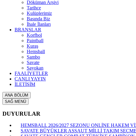
Döküman Arşivi
Tarihçe
Kulüplerimiz
Basında Biz
İhale İlanları
BRANŞLAR
Korfbol
Paintball
Kuraş
Hemsball
Sambo
Savate
Sayokan
FAALİYETLER
CANLI YAYIN
İLETİŞİM
ANA BÖLÜM
SAĞ MENÜ
DUYURULAR
HEMSBALL 2026/2027 SEZONU ONLİNE HAKEM VİZ
SAVATE BÜYÜKLER ASSAUT MİLLİ TAKIM SEÇME