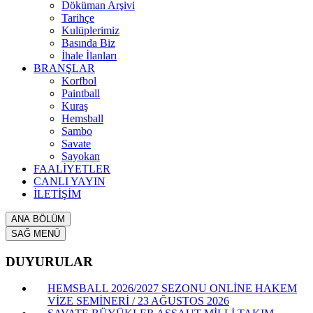
Döküman Arşivi
Tarihçe
Kulüplerimiz
Basında Biz
İhale İlanları
BRANŞLAR
Korfbol
Paintball
Kuraş
Hemsball
Sambo
Savate
Sayokan
FAALİYETLER
CANLI YAYIN
İLETİŞİM
ANA BÖLÜM
SAĞ MENÜ
DUYURULAR
HEMSBALL 2026/2027 SEZONU ONLİNE HAKEM
VİZE SEMİNERİ / 23 AĞUSTOS 2026