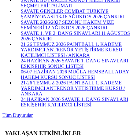
SAVATE BÜYÜKLER ASSAUT MİLLİ TAKIM
SEÇMELERİ TALİMATI
SAVATE GENÇLER COMBAT TÜRKİYE
ŞAMPİYONASI 13-16 AĞUSTOS 2026 ÇANKIRI
SAVATE 2026/2027 SEZONU HAKEM VİZE
SEMİNERİ 12 AĞUSTOS 2026 ÇANKIRI
SAVATE 1. VE 2. DANG SINAVLARI 11 AĞUSTOS
2026 ÇANKIRI
21-26 TEMMUZ 2026 PAİNTBALL 1. KADEME
YARDIMCI ANTRENÖR YETİŞTİRME KURSU
KATILIMCI LİSTESİ / ANKARA
24 HAZİRAN 2026 SAVATE 1. DANG SINAVLARI
ESKİŞEHİR SONUÇ LİSTESİ
06-07 HAZİRAN 2026 MUĞLA HEMSBALL ADAY
HAKEM KURSU SONUÇ LİSTESİ
21-26 TEMMUZ 2026 PAİNTBALL 1. KADEME
YARDIMCI ANTRENÖR YETİŞTİRME KURSU /
ANKARA
24 HAZİRAN 2026 SAVATE 1. DANG SINAVLARI
ESKİŞEHİR KATILIMCI LİSTESİ
Tüm Duyurular
YAKLAŞAN ETKİNLİKLER