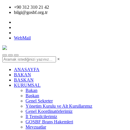
+90 312 310 21 42
bilgi@gosbf.org.tr
WebMail
×
ANASAYFA
BAKAN
BAŞKAN
KURUMSAL
Bakan
Başkan
Genel Sekreter
Yönetim Kurulu ve Alt Kurullarımız
Genel Koordinatörlerimiz
İl Temsilcilerimiz
GOSBF Branş Hakemleri
Mevzuatlar